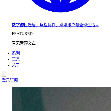
数字游民
迁居、远程协作、跨境账户与全球生活
→
FEATURED
暂无置顶文章
系列
工具
关于
登录
订阅