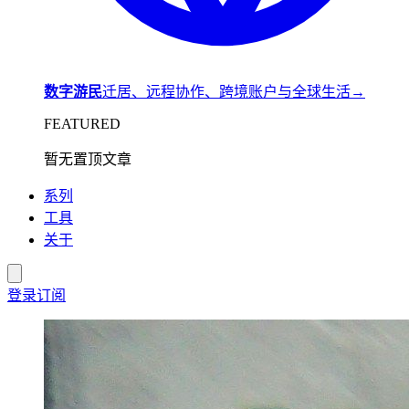
数字游民
迁居、远程协作、跨境账户与全球生活
→
FEATURED
暂无置顶文章
系列
工具
关于
登录
订阅