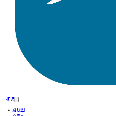
一挪迈
路线图