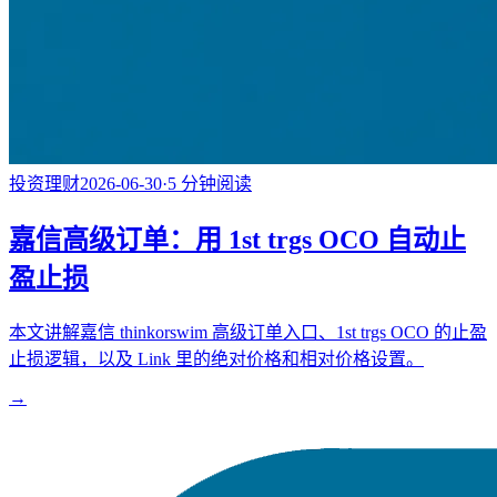
投资理财
2026-06-30
·
5
分钟阅读
嘉信高级订单：用 1st trgs OCO 自动止
盈止损
本文讲解嘉信 thinkorswim 高级订单入口、1st trgs OCO 的止盈
止损逻辑，以及 Link 里的绝对价格和相对价格设置。
→