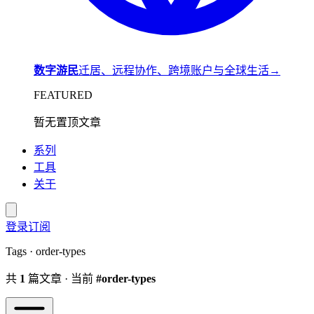
数字游民
迁居、远程协作、跨境账户与全球生活
→
FEATURED
暂无置顶文章
系列
工具
关于
登录
订阅
Tags · order-types
共
1
篇文章 · 当前
#order-types