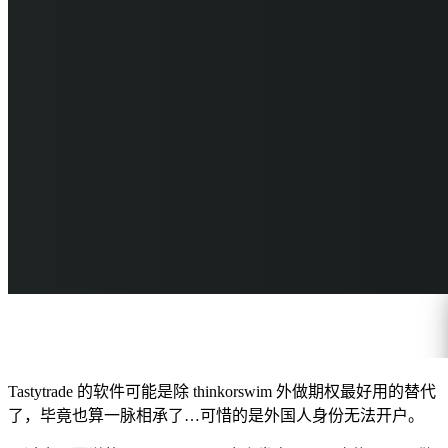
Tastytrade 的软件可能是除 thinkorswim 外做期权最好用的替代
了，毕竟也算一脉相承了…可惜的是外国人身份无法开户。