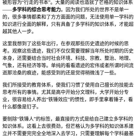
被形容为“行走的书本”。大量的阅读也造就了芒格的知识体系
——
多学科的综合思考能力
。因为我们所处的世界不是单一
的，很多事情都柔和了方方面面的问题，无法使用单一学科的
知识进行全面的解释，只有具备了多学科的知识体系，才能超
越其他人一步。
这里我想到了这些年出行，在参观那些历史遗迹的时候的思
考。观察这些遗迹，我们不仅仅需要理解当年所处时期的历史
本身，还需要结合当时社会环境、科技、宗教、整治、地理、
气象，还有经济等等。单纯的看看遗迹的宏伟或者所谓时间流
逝那沧桑的痕迹，能感受到的还是觉得稍微浅了一些。
我们所接受的教育体系，使我们习惯了使用自己擅长的技能去
思考所有的事情。尤其是高中开始分文理科，大学开始分专
业，很容易给人养出“铁锤效应”的惯性，即手里拿着锤子，看
什么都像是钉子。
要刨除“铁锤人”的标签，最直接的方式是给自己建立多学科的
知识体系。这看上去很费劲，但芒格认为多学科的知识体系建
立并不需要完完全全地深入去学习，只需要理解每个学科最基