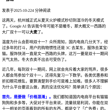
发表于
2025-10-22
4
分钟阅读
这两天，杭州城正式从夏天火炉模式秒切到湿冷的冬天模式
了。Google AI 告诉我今年可能不是暖冬，那大概文一西路的
大厂双十一可以
大麦
了。
温度为什么会影响双十一？众所周知，国内电商几分天下，经
过多年的打斗，用户的购物惯性还是 3C 去某东，服饰去某宝/
猫。服饰快消一直是文一西路的头牌，这万一要是双十一期间
天气太热，冬大衣卖不出去可受伤了。
近几年，每到双十一期间，网上就会充斥着大家的骂声，很多
人都会骂参加个双十一，还得先复习一下数学。各类优惠券和
折扣眼花缭乱，要算清楚到手价可是难上加难。很多人不理解
为什么平台要这么做，真的没法优化吗？简单讲几个原因：
首先，是要做「价格混淆」。
我们都知道国内电商平台有猫猫
狗狗和多多等，大促对于平台来说，流量就是利润，你能在双
十一相关的页面看到的所有的东西，都是交了「广告费」的。