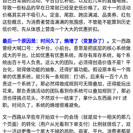
自己日常搞的活动、平台百亿补贴，以及近几年的直播电商，
导致一些标品的早在日常就已经是史低价格了。双十一的活动
价格其实并不吸引人。定金、尾款、跨店满减、品类券、红包
这些概念，为消费者营造满满的氛围感，不管能不能算到历史
低价吧，先从体感上营造一个大大的优惠折扣。
最后一个原因是：时间久了，熵增了（变复杂了）。
文一西路
曾经大喊口号：大中台，小前台。意思是把底层的核心系统做
成大的平台。比如优惠有优惠系统，库存有库存系统，每个系
统由百十号人负责。这么大的团队，必须得创造价值不是？平
台化，就得做功能的抽象、还得扩展功能。假设原本有一个简
单的优惠系统，就只有一条规则：打5折。后来有一百个人负
责这一个系统了。那必然得做成规则可无限叠加，还得能玩出
花来。那负责搞活动的团队看到你系统可以叠加规则了，那必
须也得搞点花头，不然双十一结束了，拿什么东西画 PPT 述
职。时间久了，系统的熵增很难避免。
文一西路从早些年开始双十一的会场（就是双十一相关的那几
个页面）的转化（用户从光看到下单支付）比例就很低了，双
十一活动更像一个尾大不掉的鸡肋，商家、平台、消费者都是