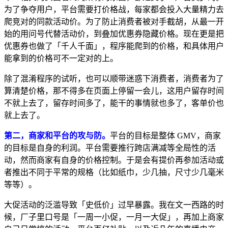
为了争夺用户，平台需要打价格战，每家都会投入大量精力去
爬竞对的同款活动价。为了防止消费者被对手截胡，从最一开
始的用问号代替活动价，到叠加优惠券隐藏价格。现在更是把
优惠券也做了「千人千面」，程序能爬到的价格，和具体用户
能拿到的价格可不一定对的上。
除了混淆程序的试听，也可以顺带迷惑下消费者，消费者为了
算清楚价格，那不得多在页面上停留一会儿，这用户留存时间
不就上去了，留存时间多了，能干的事情就也多了，客单价也
就上去了。
第二，商家和平台的攻与防。
平台的目标是整体 GMV，商家
的目标是自身的利润。平台需要推行跨店满减等全局性的活
动，然而商家有自身的价格控制。于是会有提价再参加活动或
者推出不同于平常的规格（比如纸巾，少几抽，尺寸少几毫米
等等）。
大促活动的泛滥导致「史低价」过早暴露。我在文一西路的时
候，厂子里口号是「一周一小促，一月一大促」，再加上商家