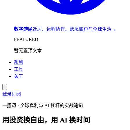
数字游民
迁居、远程协作、跨境账户与全球生活
→
FEATURED
暂无置顶文章
系列
工具
关于
登录
订阅
一挪迈 · 全球套利与 AI 杠杆的实战笔记
用
投资
换自由，用
AI
换
时间