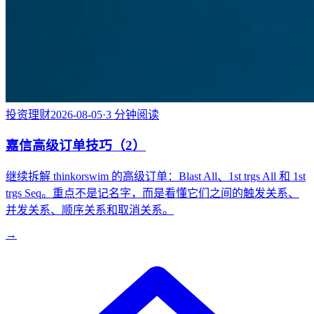
投资理财
2026-08-05
·
3
分钟阅读
嘉信高级订单技巧（2）
继续拆解 thinkorswim 的高级订单：Blast All、1st trgs All 和 1st
trgs Seq。重点不是记名字，而是看懂它们之间的触发关系、
并发关系、顺序关系和取消关系。
→