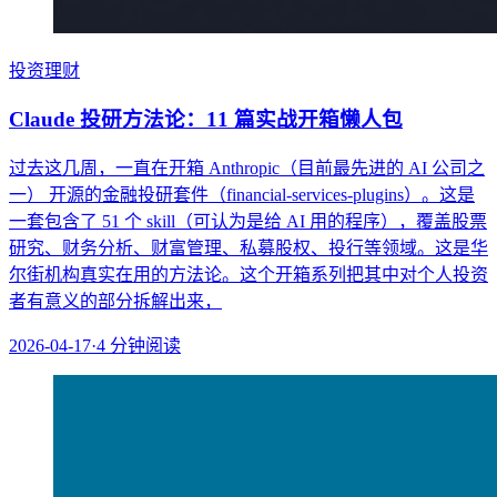
投资理财
Claude 投研方法论：11 篇实战开箱懒人包
过去这几周，一直在开箱 Anthropic（目前最先进的 AI 公司之
一） 开源的金融投研套件（financial-services-plugins）。这是
一套包含了 51 个 skill（可认为是给 AI 用的程序），覆盖股票
研究、财务分析、财富管理、私募股权、投行等领域。这是华
尔街机构真实在用的方法论。这个开箱系列把其中对个人投资
者有意义的部分拆解出来，
2026-04-17
·
4
分钟阅读