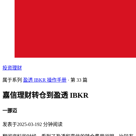
投资理财
属于系列
盈透 IBKR 操作手册
· 第
33
篇
嘉信理财转仓到盈透 IBKR
一挪迈
发表于
2025-03-19
2
分钟阅读