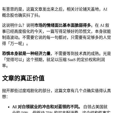
有意思的是，这篇文章发出来之后，相关讨论铺天盖地，AI
概念股也确实抖了抖。
这说明什么？说明
市场的情绪面比基本面脆弱得多
。在 AI 叙
事已经高度极化的今天，一篇写得足够好的恐慌文，本身就能
制造波动。不需要它说的每一句都对，只需要有足够多的人觉
得「万一呢」。
恐惧本身就是一种经济力量
，不需要等到技术真的成熟。光是
「觉得可以」这个预期，就足以压缩 SaaS 的定价权和利润
率。
文章的真正价值
抛开那些过度戏剧化的部分，这篇文章有几个点确实值得认真
想：
AI 对白领就业的冲击和对蓝领的不同。
白领占美国就
业的 50%，但驱动 75% 的可支配消费。这个结构性事实