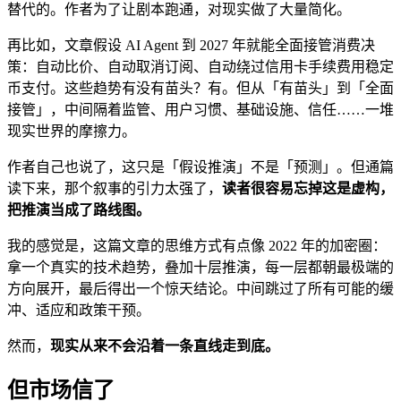
替代的。作者为了让剧本跑通，对现实做了大量简化。
再比如，文章假设 AI Agent 到 2027 年就能全面接管消费决
策：自动比价、自动取消订阅、自动绕过信用卡手续费用稳定
币支付。这些趋势有没有苗头？有。但从「有苗头」到「全面
接管」，中间隔着监管、用户习惯、基础设施、信任……一堆
现实世界的摩擦力。
作者自己也说了，这只是「假设推演」不是「预测」。但通篇
读下来，那个叙事的引力太强了，
读者很容易忘掉这是虚构，
把推演当成了路线图。
我的感觉是，这篇文章的思维方式有点像 2022 年的加密圈：
拿一个真实的技术趋势，叠加十层推演，每一层都朝最极端的
方向展开，最后得出一个惊天结论。中间跳过了所有可能的缓
冲、适应和政策干预。
然而，
现实从来不会沿着一条直线走到底。
但市场信了