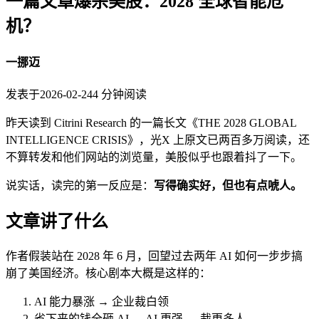
一篇文章爆杀美股：2028 全球智能危
机？
一挪迈
发表于
2026-02-24
4
分钟阅读
昨天读到 Citrini Research 的一篇长文《THE 2028 GLOBAL
INTELLIGENCE CRISIS》，光X 上原文已两百多万阅读，还
不算转发和他们网站的浏览量，美股似乎也跟着抖了一下。
说实话，读完的第一反应是：
写得确实好，但也有点唬人。
文章讲了什么
作者假装站在 2028 年 6 月，回望过去两年 AI 如何一步步搞
崩了美国经济。核心剧本大概是这样的：
AI 能力暴涨 → 企业裁白领
省下来的钱全砸 AI → AI 更强 → 裁更多人