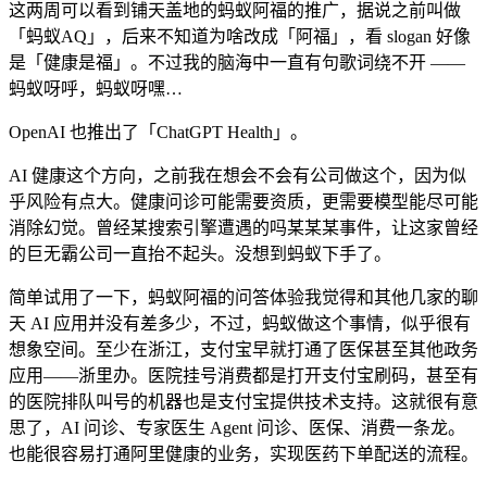
这两周可以看到铺天盖地的蚂蚁阿福的推广，据说之前叫做
「蚂蚁AQ」，后来不知道为啥改成「阿福」，看 slogan 好像
是「健康是福」。不过我的脑海中一直有句歌词绕不开 ——
蚂蚁呀呼，蚂蚁呀嘿…
OpenAI 也推出了「ChatGPT Health」。
AI 健康这个方向，之前我在想会不会有公司做这个，因为似
乎风险有点大。健康问诊可能需要资质，更需要模型能尽可能
消除幻觉。曾经某搜索引擎遭遇的吗某某某事件，让这家曾经
的巨无霸公司一直抬不起头。没想到蚂蚁下手了。
简单试用了一下，蚂蚁阿福的问答体验我觉得和其他几家的聊
天 AI 应用并没有差多少，不过，蚂蚁做这个事情，似乎很有
想象空间。至少在浙江，支付宝早就打通了医保甚至其他政务
应用——浙里办。医院挂号消费都是打开支付宝刷码，甚至有
的医院排队叫号的机器也是支付宝提供技术支持。这就很有意
思了，AI 问诊、专家医生 Agent 问诊、医保、消费一条龙。
也能很容易打通阿里健康的业务，实现医药下单配送的流程。