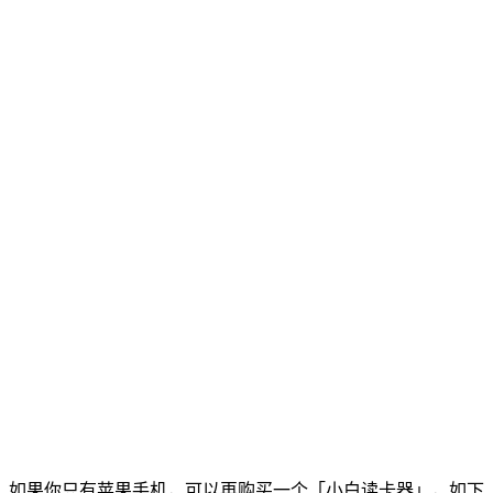
如果你只有苹果手机，可以再购买一个「小白读卡器」，如下