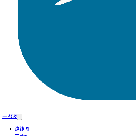
一挪迈
路线图