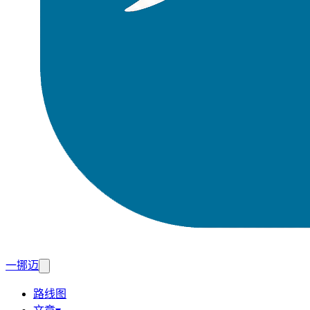
一挪迈
路线图