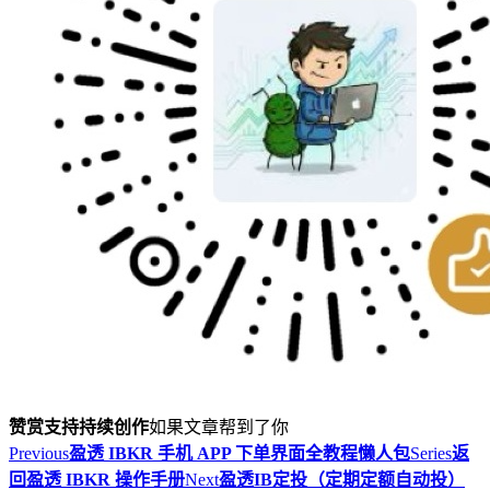
赞赏支持持续创作
如果文章帮到了你
Previous
盈透 IBKR 手机 APP 下单界面全教程懒人包
Series
返
回盈透 IBKR 操作手册
Next
盈透IB定投（定期定额自动投）