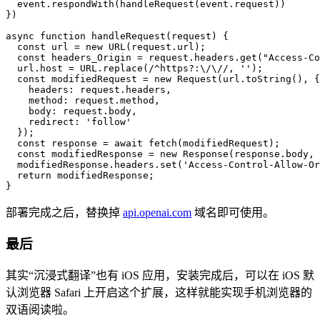
  event.respondWith(handleRequest(event.request))

})

async function handleRequest(request) {

  const url = new URL(request.url);

  const headers_Origin = request.headers.get("Access-Co
  url.host = URL.replace(/^https?:\/\//, '');

  const modifiedRequest = new Request(url.toString(), {

    headers: request.headers,

    method: request.method,

    body: request.body,

    redirect: 'follow'

  });

  const response = await fetch(modifiedRequest);

  const modifiedResponse = new Response(response.body, 
  modifiedResponse.headers.set('Access-Control-Allow-Or
  return modifiedResponse;

部署完成之后，替换掉
api.openai.com
域名即可使用。
最后
其实“沉浸式翻译”也有 iOS 应用，安装完成后，可以在 iOS 默
认浏览器 Safari 上开启这个扩展，这样就能实现手机浏览器的
双语阅读啦。