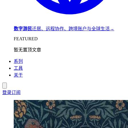
数字游民
迁居、远程协作、跨境账户与全球生活
→
FEATURED
暂无置顶文章
系列
工具
关于
登录
订阅