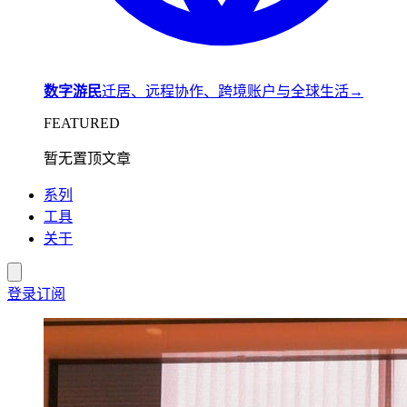
数字游民
迁居、远程协作、跨境账户与全球生活
→
FEATURED
暂无置顶文章
系列
工具
关于
登录
订阅