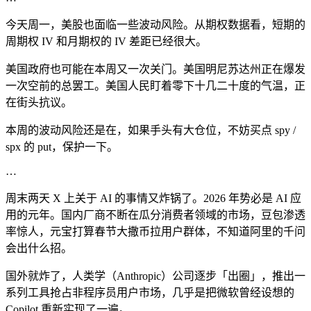
今天周一，美股也面临一些波动风险。从期权数据看，短期的
周期权 IV 和月期权的 IV 差距已经很大。
美国政府也可能在本周又一次关门。美国明尼苏达州正在爆发
一次空前的总罢工。美国人民盯着零下十几二十度的气温，正
在街头抗议。
本周的波动风险还是在，如果手头有大仓位，不妨买点 spy /
spx 的 put，保护一下。
…
周末两天 X 上关于 AI 的事情又炸锅了。2026 年势必是 AI 应
用的元年。国内厂商不断在瓜分消费者领域的市场，豆包渗透
率惊人，元宝打算春节大撒币拉用户群体，不知道阿里的千问
会出什么招。
国外就炸了，人类学（Anthropic）公司逐步「出圈」，推出一
系列工具抢占非程序员用户市场，几乎是把微软曾经设想的
Copilot 重新实现了一遍。