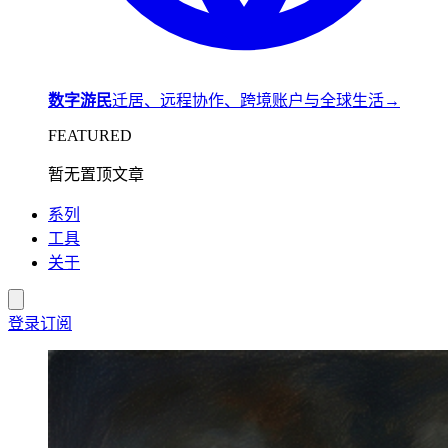
数字游民
迁居、远程协作、跨境账户与全球生活
→
FEATURED
暂无置顶文章
系列
工具
关于
登录
订阅