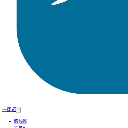
一挪迈
路线图