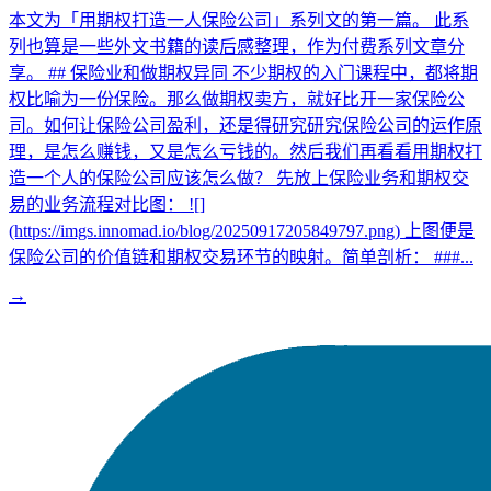
本文为「用期权打造一人保险公司」系列文的第一篇。 此系
列也算是一些外文书籍的读后感整理，作为付费系列文章分
享。 ## 保险业和做期权异同 不少期权的入门课程中，都将期
权比喻为一份保险。那么做期权卖方，就好比开一家保险公
司。如何让保险公司盈利，还是得研究研究保险公司的运作原
理，是怎么赚钱，又是怎么亏钱的。然后我们再看看用期权打
造一个人的保险公司应该怎么做？ 先放上保险业务和期权交
易的业务流程对比图： ![]
(https://imgs.innomad.io/blog/20250917205849797.png) 上图便是
保险公司的价值链和期权交易环节的映射。简单剖析： ###...
→