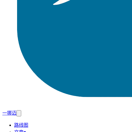
一挪迈
路线图