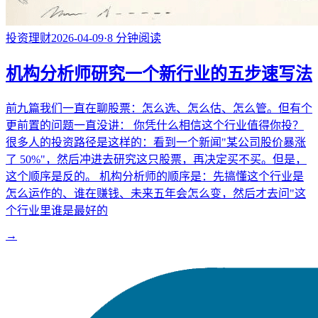
投资理财
2026-04-09
·
8
分钟阅读
机构分析师研究一个新行业的五步速写法
前九篇我们一直在聊股票：怎么选、怎么估、怎么管。但有个
更前置的问题一直没讲： 你凭什么相信这个行业值得你投？
很多人的投资路径是这样的：看到一个新闻"某公司股价暴涨
了 50%"，然后冲进去研究这只股票，再决定买不买。但是，
这个顺序是反的。 机构分析师的顺序是：先搞懂这个行业是
怎么运作的、谁在赚钱、未来五年会怎么变，然后才去问"这
个行业里谁是最好的
→