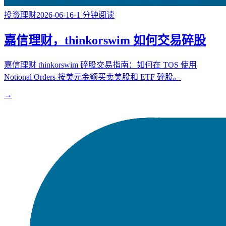
投资理财
2026-06-16
·
1
分钟阅读
嘉信理财，thinkorswim 如何交易碎股
嘉信理财 thinkorswim 碎股交易指南：如何在 TOS 使用
Notional Orders 按美元金额买卖美股和 ETF 碎股。
→