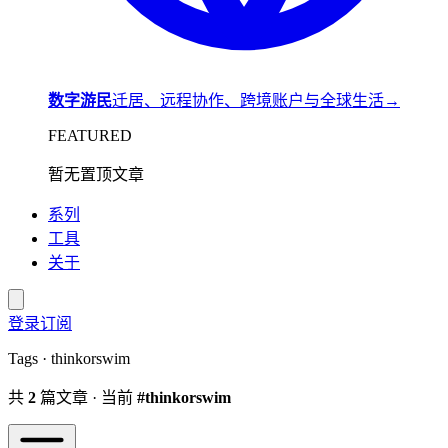
数字游民
迁居、远程协作、跨境账户与全球生活
→
FEATURED
暂无置顶文章
系列
工具
关于
登录
订阅
Tags · thinkorswim
共
2
篇文章 · 当前
#thinkorswim