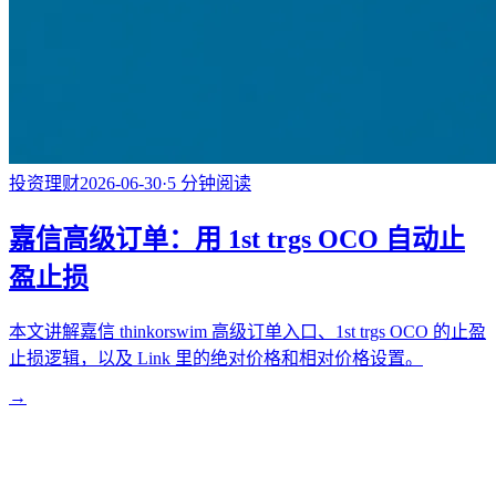
投资理财
2026-06-30
·
5
分钟阅读
嘉信高级订单：用 1st trgs OCO 自动止
盈止损
本文讲解嘉信 thinkorswim 高级订单入口、1st trgs OCO 的止盈
止损逻辑，以及 Link 里的绝对价格和相对价格设置。
→