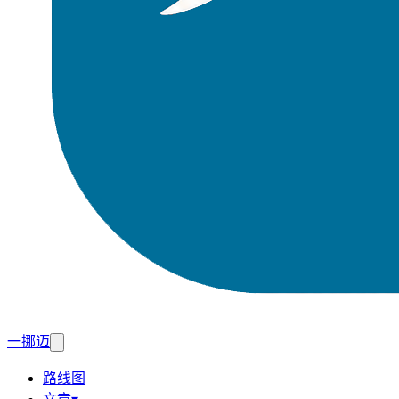
一挪迈
路线图