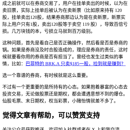
成之前就可以在券商交易了，用户在挂单卖出的时候，以为在
卖旧票，实际上挂单后被认为在卖新票（比如原来持有 120
股，挂单卖出120股，结果券商那边认为是在卖新票，新票实
际上用户只有1股，卖出120股等于卖空 119 股），导致百倍亏
损。几万块钱的本，亏损立马就到百万级别。
这种问题，首先是看自己是否正确操作，然后看是否是券商的
锅。如果是券商没及时合股造成的，理应是券商的责任，这时
候就要看你用的券商是否有担当了。曾经也发生过类似的事
情，比如：
巴菲特的 BRK.A 只卖$185一股，捡到就是赚到？
选一个靠谱的券商，有时候就是这么重要。
不过有一个更重要的是所持有的心态。如果抱着暴富的心态去
投资交易，无论做股票还是期权，都会遭遇意想不到的爆仓。
仙股毛票、末日期权，权当彩票，小赌怡情就差不多了。
觉得文章有帮助，可以赞赏支持
关注公众号获取推送，欢迎加入社群或者在 X 上和我交流。