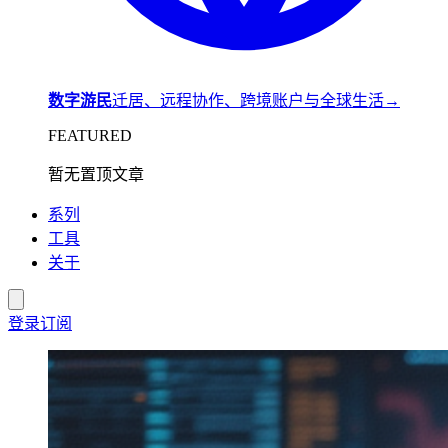
数字游民
迁居、远程协作、跨境账户与全球生活
→
FEATURED
暂无置顶文章
系列
工具
关于
登录
订阅