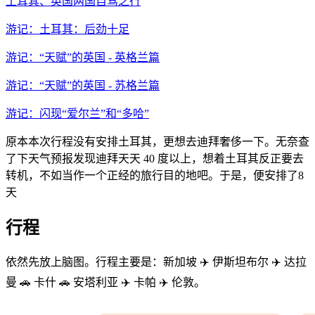
土耳其、英国两国自驾之行
游记：土耳其：后劲十足
游记：“天赋”的英国 - 英格兰篇
游记：“天赋”的英国 - 苏格兰篇
游记：闪现“爱尔兰”和“多哈”
原本本次行程没有安排土耳其，更想去迪拜奢侈一下。无奈查
了下天气预报发现迪拜天天 40 度以上，想着土耳其反正要去
转机，不如当作一个正经的旅行目的地吧。于是，便安排了8
天
行程
依然先放上脑图。行程主要是：新加坡 ✈️ 伊斯坦布尔 ✈️ 达拉
曼 🚗 卡什 🚗 安塔利亚 ✈️ 卡帕 ✈️ 伦敦。