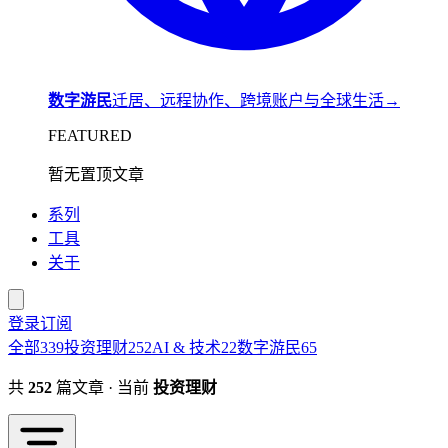
数字游民
迁居、远程协作、跨境账户与全球生活
→
FEATURED
暂无置顶文章
系列
工具
关于
登录
订阅
全部
339
投资理财
252
AI & 技术
22
数字游民
65
共
252
篇文章 · 当前
投资理财