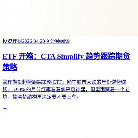
投资理财
2026-04-20
·
9
分钟阅读
ETF 开箱：CTA Simplify 趋势跟踪期货
策略
管理期货趋势跟踪策略 ETF，能在股市大跌的年份逆势赚
钱。5.99% 的月分红率看着像高息神器，但里面藏着一个老
坑，搞清楚结构再决定要不要上车。
→