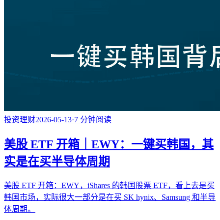
投资理财
2026-05-13
·
7
分钟阅读
美股 ETF 开箱｜EWY：一键买韩国，其
实是在买半导体周期
美股 ETF 开箱：EWY，iShares 的韩国股票 ETF，看上去是买
韩国市场，实际很大一部分是在买 SK hynix、Samsung 和半导
体周期。