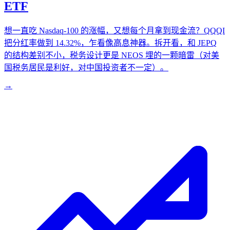
ETF
想一直吃 Nasdaq-100 的涨幅，又想每个月拿到现金流？QQQI
把分红率做到 14.32%，乍看像高息神器。拆开看，和 JEPQ
的结构差别不小，税务设计更是 NEOS 埋的一颗暗雷（对美
国税务居民是利好，对中国投资者不一定）。
→