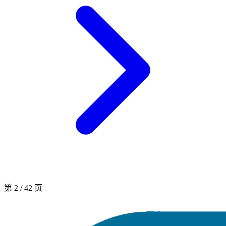
第
2
/
42
页