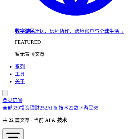
数字游民
迁居、远程协作、跨境账户与全球生活
→
FEATURED
暂无置顶文章
系列
工具
关于
登录
订阅
全部
339
投资理财
252
AI & 技术
22
数字游民
65
共
22
篇文章 · 当前
AI & 技术