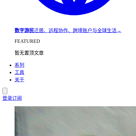
数字游民
迁居、远程协作、跨境账户与全球生活
→
FEATURED
暂无置顶文章
系列
工具
关于
登录
订阅