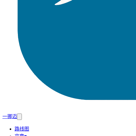
一挪迈
路线图