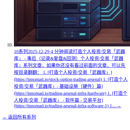
10
系列
2025-12-29
·
4
分钟阅读
打造个人投资/交易「武器
库」 - 事后（记录&复盘&回测）
个人投资/交易「武器
库」系列文章，如果你还没有看过前面的文章，可以先
按目录翻翻： 1. [打造个人投资/交易「武器库」]
(https://innomad.io/stock-option-trading-arsenal) 1. [打造个人
投资/交易「武器库」- 基础设施（硬件）篇]
(https://innomad.io/trading-arsenal-infra-hardware) 1. [打造个
人投资/交易「武器库」 - 软件篇 - 交易平台]
(https://innomad.io/trading-arsenal-infra-software-1) 1....
→
← 返回所有系列