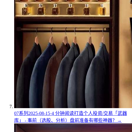
07
系列
2025-08-15
·
4
分钟阅读
打造个人投资/交易「武器
库」 - 事前（选股、分析）
盘前准备有哪些神器？
→