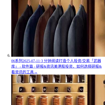
06
系列
2025-07-11
·
3
分钟阅读
打造个人投资/交易「武器
库」 - 软件篇 - 研报&资讯
美港股投资，如何选择研报&
看资讯的工具
→