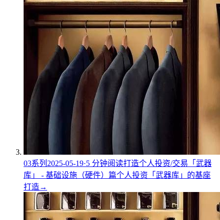
03
系列
2025-05-19
·
5
分钟阅读
打造个人投资/交易「武器
库」 - 基础设施（硬件）篇
个人投资「武器库」的基座
打造
→