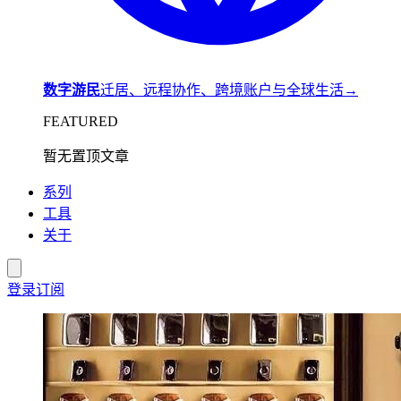
数字游民
迁居、远程协作、跨境账户与全球生活
→
FEATURED
暂无置顶文章
系列
工具
关于
登录
订阅