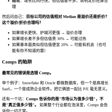
结论
：增长比同行快，但估值差不多，说明定价还算合
理
然后问自己：
目标公司的估值相对 Median 是溢价还是折价？
这个溢价/折价合理吗？
如果增长更快、护城河更强 → 溢价合理
如果增长差不多但估值贵 30% → 可能过热
如果基本面类似但估值便宜 20% → 可能有机会（也可
能有你不知道的雷）
Comps 的陷阱
最常见的错误是选错 Comp。
举个例子：Snowflake 和 Oracle 都做数据库，但一个是高增长
SaaS，一个是成熟企业软件。把它俩放一起比 P/E 毫无意义。
还有一个坑：
Comps 告诉你的是"市场认为值多少钱"，不
是"真正值多少钱"。
如果整个行业都在泡沫里，Comps 会告
诉你一切正常。