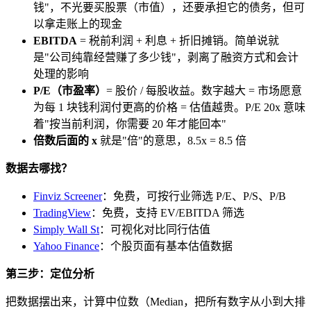
钱"，不光要买股票（市值），还要承担它的债务，但可
以拿走账上的现金
EBITDA
= 税前利润 + 利息 + 折旧摊销。简单说就
是"公司纯靠经营赚了多少钱"，剥离了融资方式和会计
处理的影响
P/E（市盈率）
= 股价 / 每股收益。数字越大 = 市场愿意
为每 1 块钱利润付更高的价格 = 估值越贵。P/E 20x 意味
着"按当前利润，你需要 20 年才能回本"
倍数后面的 x
就是"倍"的意思，8.5x = 8.5 倍
数据去哪找？
Finviz Screener
：免费，可按行业筛选 P/E、P/S、P/B
TradingView
：免费，支持 EV/EBITDA 筛选
Simply Wall St
：可视化对比同行估值
Yahoo Finance
：个股页面有基本估值数据
第三步：定位分析
把数据摆出来，计算中位数（Median，把所有数字从小到大排