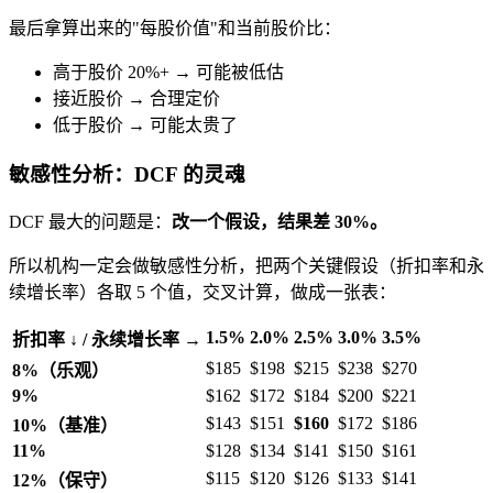
最后拿算出来的"每股价值"和当前股价比：
高于股价 20%+ → 可能被低估
接近股价 → 合理定价
低于股价 → 可能太贵了
敏感性分析：DCF 的灵魂
DCF 最大的问题是：
改一个假设，结果差 30%。
所以机构一定会做敏感性分析，把两个关键假设（折扣率和永
续增长率）各取 5 个值，交叉计算，做成一张表：
1.5%
2.0%
2.5%
3.0%
3.5%
折扣率 ↓ / 永续增长率 →
$185
$198
$215
$238
$270
8%（乐观）
9%
$162
$172
$184
$200
$221
$143
$151
$160
$172
$186
10%（基准）
11%
$128
$134
$141
$150
$161
$115
$120
$126
$133
$141
12%（保守）