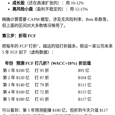
成长股
（还在高速扩张的）：用 10-12%
高风险小盘
（盈利不稳定的）：用 12-15%
精确计算需要 CAPM 模型，涉及无风险利率、Beta 系数等，
但上面的区间对大多数情况够用了。
第三步：折现 FCF
把每年的 FCF"打折"，越远的钱打折越多。假设一家公司未来
5 年 FCF 如下（虚构数据）：
年份
预测 FCF
打几折？(WACC=10%)
折后值
第 1 年
$100 亿
打 95 折
$95 亿
第 2 年
$120 亿
打 87 折
$104 亿
第 3 年
$140 亿
打 79 折
$111 亿
第 4 年
$160 亿
打 72 折
$115 亿
第 5 年
$180 亿
打 65 折
$117 亿
可以看到：第 5 年预测能赚 $180 亿，但折到今天只值 $117