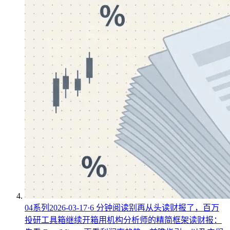
04
系列
2026-03-17
·
6
分钟阅读
别再从头读财报了，百万
投研工具箱继续开箱
用机构分析师的精简框架读财报：