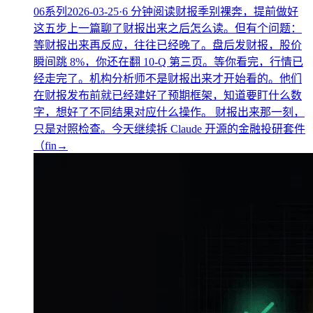
06
系列
2026-03-25
·
6
分钟阅读
财报季别裸奔，提前做好
这五步
上一篇聊了财报出来之后怎么读。但有个问题：
等财报出来再反应，往往已经晚了。盘后发财报，股价
瞬间跳 8%，你还在翻 10-Q 第三页。等你看完，行情已
经走完了。机构分析师不是财报出来才开始看的。他们
在财报发布前就已经建好了预期框架，知道要盯什么数
字，想好了不同结果对应什么操作。 财报出来那一刻，
只是对照检查。今天继续拆 Claude 开源的金融投研套件
（fin
→