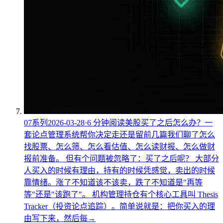
07
系列
2026-03-28
·
6
分钟阅读
美股买了之后怎么办？一
套论点管理系统帮你决定走还是留
前几篇我们聊了怎么
找股票、怎么筛、怎么看估值、怎么读财报、怎么做财
报前准备。 但有个问题被忽略了：买了之后呢？ 大部分
人买入的时候有理由，持有的时候凭感觉，卖出的时候
靠情绪。涨了不知道该不该卖，跌了不知道是"再等
等"还是"该跑了"。 机构管理持仓有个核心工具叫 Thesis
Tracker（投资论点追踪）。简单说就是：把你买入的理
由写下来，然后每
→