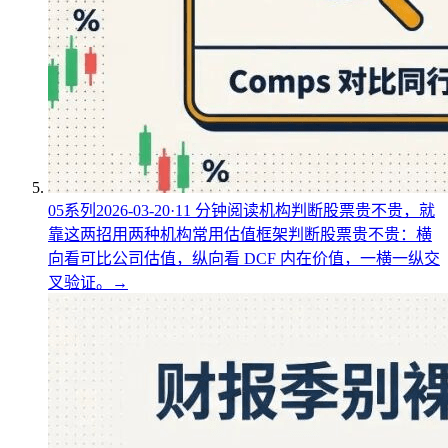
05
系列
2026-03-20
·
11
分钟阅读
机构判断股票贵不贵，就
靠这两招
用两种机构常用估值框架判断股票贵不贵：横
向看可比公司估值，纵向看 DCF 内在价值，一横一纵交
叉验证。
→