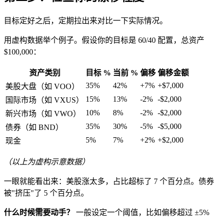
目标定好之后，定期拉出来对比一下实际情况。
用虚构数据举个例子。假设你的目标是 60/40 配置，总资产
$100,000：
资产类别
目标 %
当前 %
偏移
偏移金额
35%
42%
+7%
+$7,000
美股大盘（如 VOO）
15%
13%
-2%
-$2,000
国际市场（如 VXUS）
10%
8%
-2%
-$2,000
新兴市场（如 VWO）
35%
30%
-5%
-$5,000
债券（如 BND）
5%
7%
+2%
+$2,000
现金
（以上为虚构示意数据）
一眼就能看出来：美股涨太多，占比超标了 7 个百分点。债券
被"挤压"了 5 个百分点。
什么时候需要动手？
一般设定一个阈值，比如偏移超过 ±5%