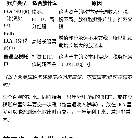
账户类型
适合放什么
原因
IRA / 401(k)
债券、
这些资产的收益按普通收入征税，
（税延账
REITs、高
税率高。放在税延账户里，推迟交
户）
分红股
税
Roth
增值部分永远不用交税，所以把预
IRA
（免税
高增长股票
期增长最大的放这里
账户）
普通应税账
指数 ETF、
这些产生的资本利得少，税务拖累
户
低周转基金
（Tax Drag）小
（以上为美国税务环境下的通用建议，不同国家/地区规则不
同）
举个直观的对比。同样持有一只年分红 3% 的 REIT，放在应
税账户里每年要交一次税（按普通收入税率），放在 IRA 里
就可以推迟到退休取出时再交。几十年复利下来，差别非常
大。