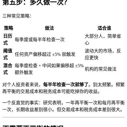
第五步：多久做一次？
三种常见策略：
策略
做法
适合谁
日历
大部分人，简单省
每季度或每半年检查一次
式
心
阈值
波动大的市场，反
任何资产偏移超过 ±5% 就触发
式
应更快
混合
每季度检查 + 中间如果偏移超 ±5%
机构的常见做法
式
额外触发
对个人投资者来说，
每半年检查一次就够了
。别太频繁。频繁
再平衡的交易成本和税务成本可能吃掉你的收益。
一个反直觉的事实：研究表明，一年再平衡一次和每月再平衡
一次，长期收益差别很小。但交易成本和税务成本差别很大。