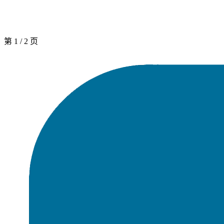
第
1
/
2
页