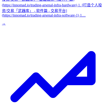
(https://innomad.io/trading-arsenal-infra-hardware) 1. [打造个人投
资/交易「武器库」 - 软件篇 - 交易平台]
(https://innomad.io/trading-arsenal-infra-software-1) 1....
→