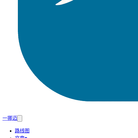
一挪迈
路线图