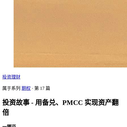
投资理财
属于系列
期权
· 第
17
篇
投资故事 - 用备兑、PMCC 实现资产翻
倍
一挪迈