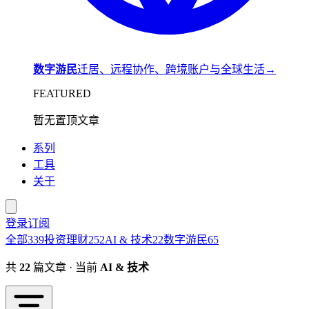
数字游民
迁居、远程协作、跨境账户与全球生活
→
FEATURED
暂无置顶文章
系列
工具
关于
登录
订阅
全部
339
投资理财
252
AI & 技术
22
数字游民
65
共
22
篇文章 · 当前
AI & 技术