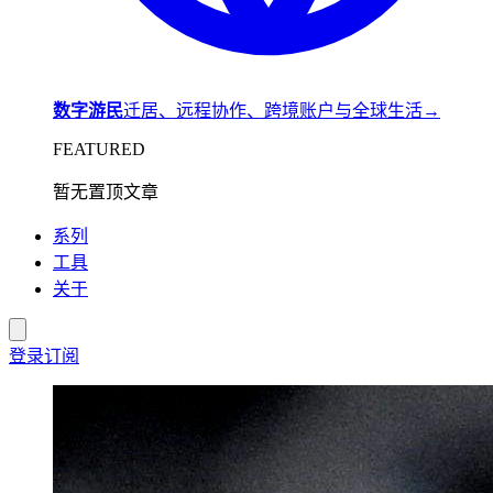
数字游民
迁居、远程协作、跨境账户与全球生活
→
FEATURED
暂无置顶文章
系列
工具
关于
登录
订阅