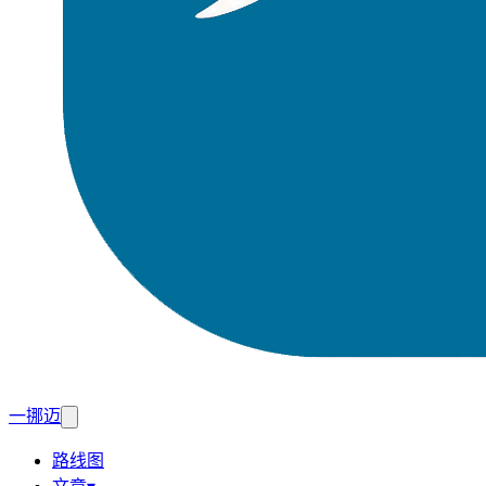
一挪迈
路线图