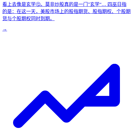
看上去像是玄学🤔️，莫非炒股真的是一门”玄学“… 四巫日指
的是：在这一天，美股市场上的股指期货、股指期权、个股期
货与个股期权同时到期。
→