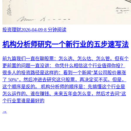
投资理财
2026-04-09
·
8
分钟阅读
机构分析师研究一个新行业的五步速写法
前九篇我们一直在聊股票：怎么选、怎么估、怎么管。但有个
更前置的问题一直没讲： 你凭什么相信这个行业值得你投？
很多人的投资路径是这样的：看到一个新闻"某公司股价暴涨
了 50%"，然后冲进去研究这只股票，再决定买不买。但是，
这个顺序是反的。 机构分析师的顺序是：先搞懂这个行业是
怎么运作的、谁在赚钱、未来五年会怎么变，然后才去问"这
个行业里谁是最好的
→