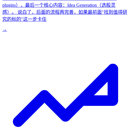
plugins），最后一个核心内容：Idea Generation（选股灵
感）。 说白了，后面的流程再完善，如果最前面"找到值得研
究的标的"这一步卡住
→