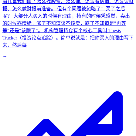
前几篇我们聊了怎么找股票、怎么筛、怎么看估值、怎么读财
报、怎么做财报前准备。 但有个问题被忽略了：买了之后
呢？ 大部分人买入的时候有理由，持有的时候凭感觉，卖出
的时候靠情绪。涨了不知道该不该卖，跌了不知道是"再等
等"还是"该跑了"。 机构管理持仓有个核心工具叫 Thesis
Tracker（投资论点追踪）。简单说就是：把你买入的理由写下
来，然后每
→