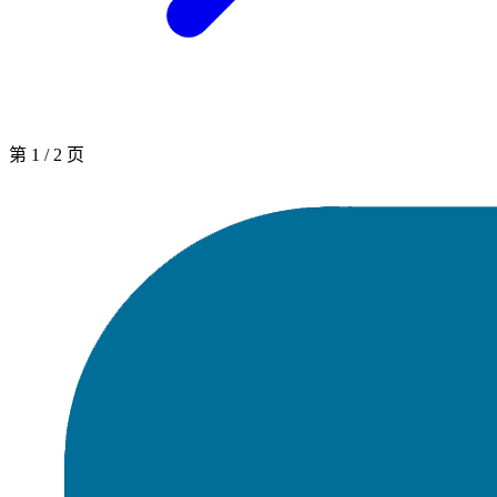
第
1
/
2
页