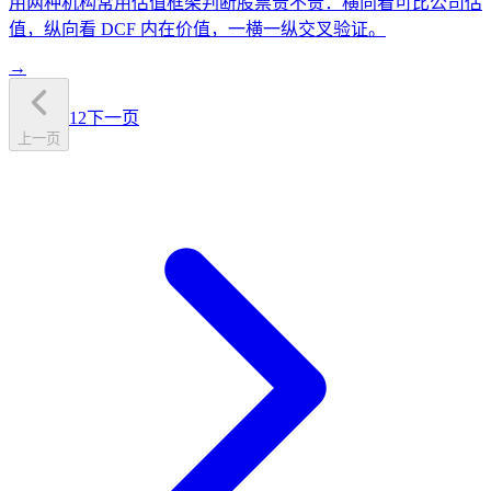
用两种机构常用估值框架判断股票贵不贵：横向看可比公司估
值，纵向看 DCF 内在价值，一横一纵交叉验证。
→
1
2
下一页
上一页