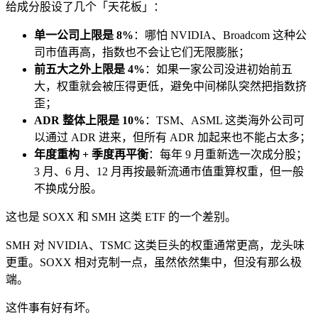
给成分股设了几个「天花板」：
单一公司上限是 8%
：哪怕 NVIDIA、Broadcom 这种公
司市值再高，指数也不会让它们无限膨胀；
前五大之外上限是 4%
：如果一家公司没进初始前五
大，权重就会被压得更低，避免中间梯队突然把指数挤
歪；
ADR 整体上限是 10%
：TSM、ASML 这类海外公司可
以通过 ADR 进来，但所有 ADR 加起来也不能占太多；
年度重构 + 季度再平衡
：每年 9 月重新选一次成分股；
3 月、6 月、12 月再按最新流通市值重算权重，但一般
不换成分股。
这也是 SOXX 和 SMH 这类 ETF 的一个差别。
SMH 对 NVIDIA、TSMC 这类巨头的权重通常更高，龙头味
更重。SOXX 相对克制一点，虽然依然集中，但没有那么极
端。
这件事有好有坏。