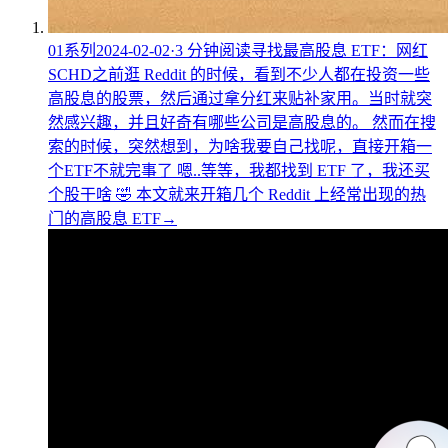
01
系列
2024-02-02
·
3
分钟阅读
寻找最高股息 ETF：网红
SCHD
之前逛 Reddit 的时候，看到不少人都在投资一些
高股息的股票，然后通过拿分红来贴补家用。当时就突
然感兴趣，并且好奇有哪些公司是高股息的。 然而在搜
索的时候，突然想到，为啥我要自己找呢，直接开箱一
个ETF不就完事了 嗯..等等，我都找到 ETF 了，我还买
个股干啥 🤣 本文就来开箱几个 Reddit 上经常出现的热
门的高股息 ETF
→