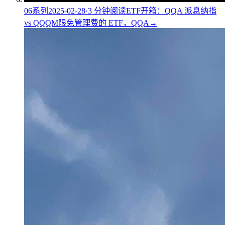
06
系列
2025-02-28
·
3
分钟阅读
ETF开箱：QQA 派息纳指
vs QQQM
限免管理费的 ETF，QQA
→