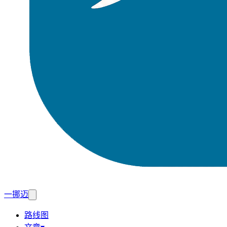
一挪迈
路线图