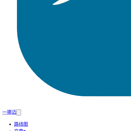
一挪迈
路线图