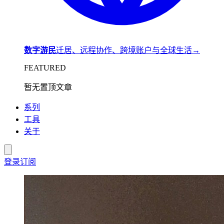
数字游民
迁居、远程协作、跨境账户与全球生活
→
FEATURED
暂无置顶文章
系列
工具
关于
登录
订阅